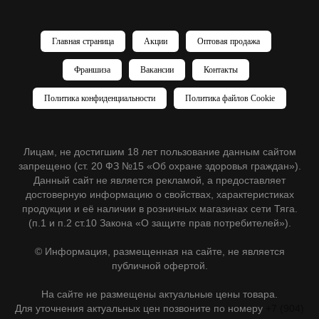
Главная страница
Акции
Оптовая продажа
Франшиза
Вакансии
Контакты
Политика конфиденциальности
Политика файлов Cookie
Лицам, не достигшим 18 лет пользование данным сайтом
запрещено (ст. 20 ФЗ №15 «Об охране здоровья граждан»).
Данный сайт не является рекламой, а предоставляет
достоверную информацию о свойствах, характеристиках
продукции и её наличии в розничных магазинах сети Тяга.
(п.1 и п.2 ст.10 Закона «О защите прав потребителей»).
© Информация, размещенная на сайте, не является
публичной офертой.
На сайте не размещены актуальные цены товара.
Для уточнения актуальных цен позвоните по номеру
+7 (904)