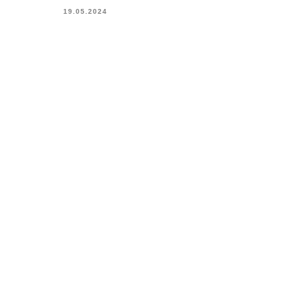
19.05.2024
Главная страни
Лицам, не достигш
граждан»). Данный
характеристиках продук