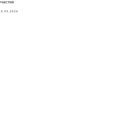
участие
19.05.2024
Контакты
Об охране здоровья
мацию о свойствах,
0 Закона «О защите прав