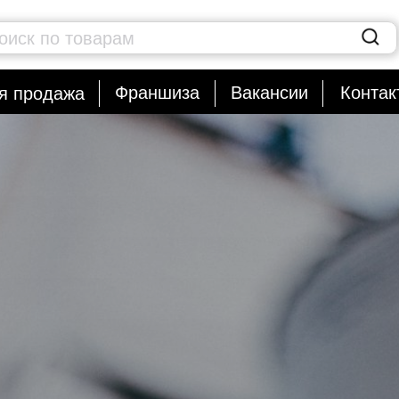
оиск по товарам
Франшиза
Вакансии
Контак
я продажа