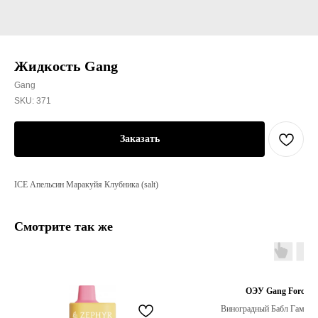
Жидкость Gang
Gang
SKU:
371
Заказать
ICE Апельсин Маракуйя Клубника (salt)
Смотрите так же
ОЭУ Gang Force
Виноградный Бабл Гам (10