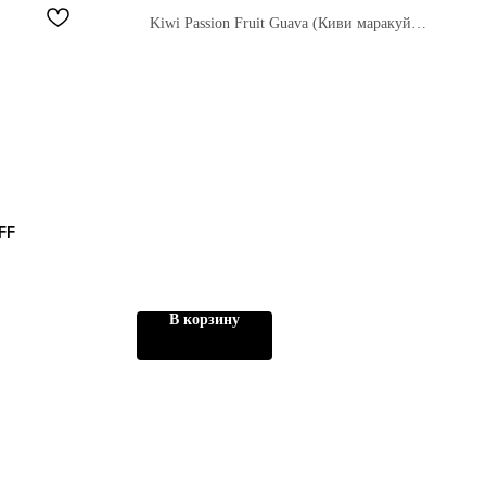
Kiwi Passion Fruit Guava (Киви маракуйя
Гуава) (Zero 8000 тяг)
FF
В корзину