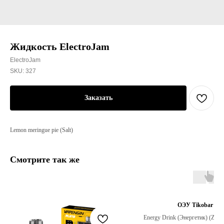
Жидкость ElectroJam
ElectroJam
SKU:
327
Заказать
Lemon meringue pie (Salt)
Смотрите так же
ОЭУ Tikobar
Energy Drink (Энергетик) (Zero 