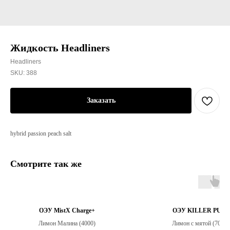
Жидкость Headliners
Headliners
SKU:
388
Заказать
hybrid passion peach salt
Смотрите так же
ОЭУ MistX Charge+
ОЭУ KILLER PUFF
Лимон Малина (4000)
Лимон с мятой (7000)