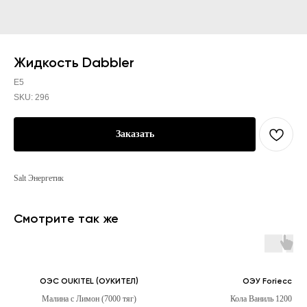
Жидкость Dabbler
E5
SKU:
296
Заказать
Salt Энергетик
Смотрите так же
ОЭС OUKITEL (ОУКИТЕЛ)
ОЭУ Foriecc
Малина с Лимон (7000 тяг)
Кола Ваниль 1200 тяг