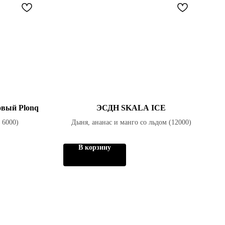
овый Plonq
ЭСДН SKALA ICE
 6000)
Дыня, ананас и манго со льдом (12000)
В корзину