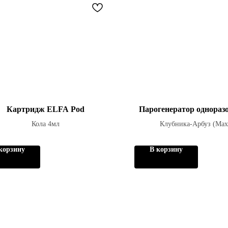
Картридж ELFA Pod
Парогенератор однораз
Кола 4мл
Клубника-Арбуз (Max
корзину
В корзину