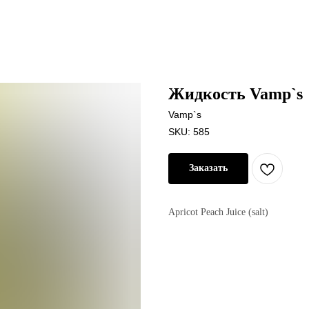
Жидкость Vamp`s
Vamp`s
SKU:
585
Заказать
Apricot Peach Juice (salt)