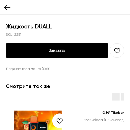
Жидкость DUALL
SKU:
2251
Заказать
Ледяная кола манго (Salt)
Смотрите так же
ОЭУ Tikobar
Pina Colada (Пинаколада) (8