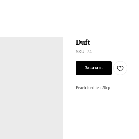
Duft
SKU:
74
Заказать
Peach iced tea 20гр