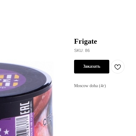
Frigate
SKU:
86
Заказать
Moscow doha (4г)