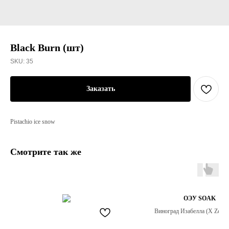
Black Burn (шт)
SKU:
35
Заказать
Pistachio ice snow
Смотрите так же
ОЭУ SOAK
Виноград Изабелла (X Zero -